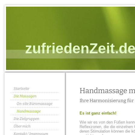
zufriedenZeit.d
Startseite
Handmassage mi
Die Massagen
Ihre Harmonisierung fü
On-site Büromassage
Handmassage
Es ist ganz einfach!
Die Zielgruppen
Wie wir es von den Füßen kenn
Über mich
Reflexzonen, die die einzelnen 
deren Stimulation können die kö
Kontakt / Impressum