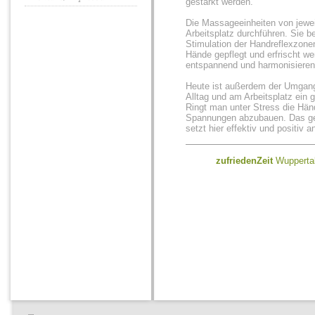
gestärkt werden.
Die Massageeinheiten von jewei
Arbeitsplatz durchführen. Sie b
Stimulation der Handreflexzon
Hände gepflegt und erfrischt w
entspannend und harmonisieren
Heute ist außerdem der Umgang
Alltag und am Arbeitsplatz ein
Ringt man unter Stress die Hän
Spannungen abzubauen. Das gez
setzt hier effektiv und positiv a
zufriedenZeit
Wuppertal